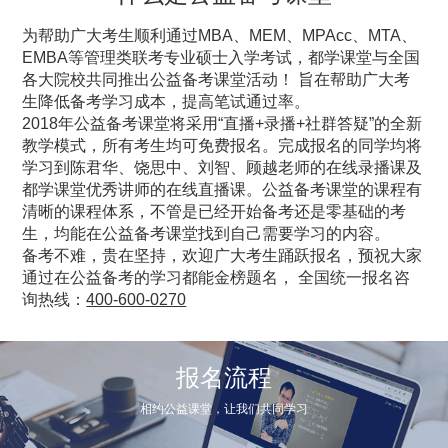
1小时前 191***068 已报名
为帮助广大考生顺利通过MBA、MEM、MPAcc、MTA、
2小时前 189***018 已报名
EMBA等管理类联考专业硕士入学考试，都学课堂与全国
各大院校共同推出公益备考课堂活动！ 旨在帮助广大考
3小时前 159***309 已报名
生降低备考学习成本，提高笔试通过率。
2018年公益备考课堂将采用“直播+录播+社群答疑”的全新
教学模式，所有考生均可免费报名。完成报名的同学均将
4小时前 152***745 已报名
学习到陈君华、饶思中、刘智、顾越老师的在线录播课及
都学课堂优秀讲师的在线直播课。公益备考课堂的课程有
5小时前 138***669 已报名
清晰的课程体系，不管是已经开始备考还是零基础的考
生，均能在公益备考课堂找到自己需要学习的内容。
1分钟前 156***715 已报名
备考不难，贵在坚持，欢迎广大考生踊跃报名，预祝大家
通过在公益备考的学习都能金榜题名， 全国统一报名咨
询热线：
400-600-0270
5分钟前 132***131 已报名
15分钟前 139***170 已报名
报名流程
相约公益课堂，让我们共同学习