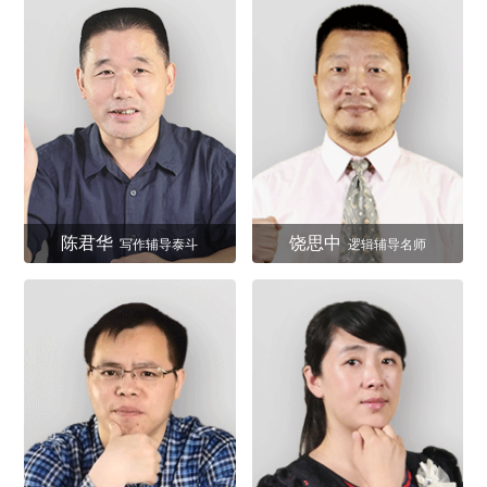
陈君华
饶思中
写作辅导泰斗
逻辑辅导名师