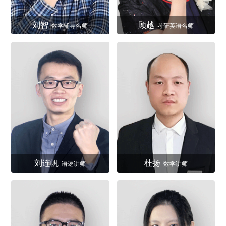
刘智
顾越
数学辅导名师
考研英语名师
刘连帆
杜扬
语逻讲师
数学讲师