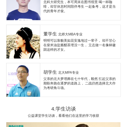
北科大研究生，本可周末在图书馆里 喝一杯咖
啡，却甘休息时间陪伴考生 一起备考，这才是当
代的青年才俊。
董学生
北师大MBA专业
明明可以靠貌美如花安逸地过一辈子， 却不甘心
在柴米油盐酱醋茶埋没一生， 立志做一名像林徽
因这样的才女。
胡学生
北大MPA专业
父亲的北大梦埋葬在七十年代，毅然 扛起父亲的
期盼奔跑在逐梦的道路上， 二战仍然选择北大作
为考研角斗场。
4.学生访谈
公益课堂学生访谈，看看他们在这里的学习收获