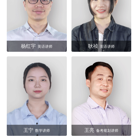
杨红宇
耿祯
英语讲师
英语讲师
王宁
王亮
数学讲师
备考规划讲师